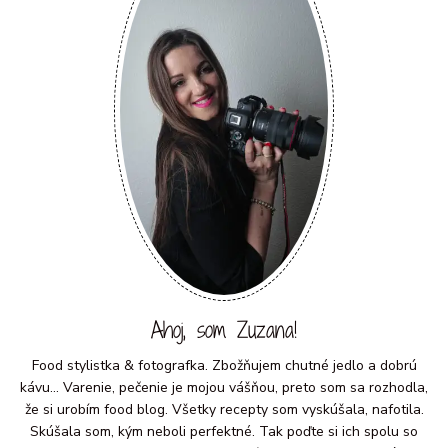
Ahoj, som Zuzana!
Food stylistka & fotografka. Zbožňujem chutné jedlo a dobrú
kávu... Varenie, pečenie je mojou vášňou, preto som sa rozhodla,
že si urobím food blog. Všetky recepty som vyskúšala, nafotila.
Skúšala som, kým neboli perfektné. Tak poďte si ich spolu so