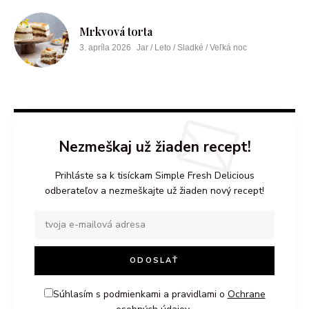
Mrkvová torta
3. apríla 2026
Jar / Leto / Sladké / Veľká noc
Nezmeškaj už žiaden recept!
Prihláste sa k tisíckam Simple Fresh Delicious
odberateľov a nezmeškajte už žiaden nový recept!
Súhlasím s podmienkami a pravidlami o
Ochrane