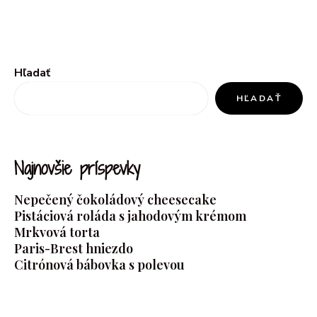
Hľadať
HĽADAŤ
Najnovšie príspevky
Nepečený čokoládový cheesecake
Pistáciová roláda s jahodovým krémom
Mrkvová torta
Paris-Brest hniezdo
Citrónová bábovka s polevou