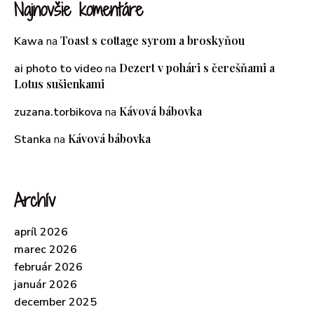
Najnovšie komentáre
Toast s cottage syrom a broskyňou
Kawa
na
Dezert v pohári s čerešňami a
ai photo to video
na
Lotus sušienkami
Kávová bábovka
zuzana.torbikova
na
Kávová bábovka
Stanka
na
Archív
apríl 2026
marec 2026
február 2026
január 2026
december 2025