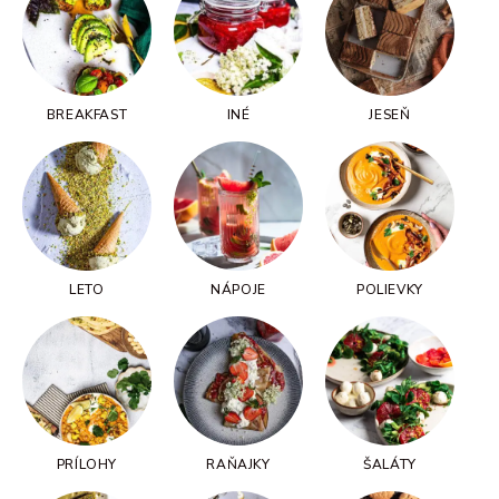
BREAKFAST
INÉ
JESEŇ
LETO
NÁPOJE
POLIEVKY
PRÍLOHY
RAŇAJKY
ŠALÁTY