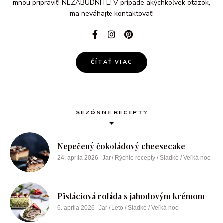
mnou pripraviť! NEZABUDNITE! V prípade akýchkoľvek otázok,
ma neváhajte kontaktovať!
ČÍTAŤ VIAC
SEZÓNNE RECEPTY
Nepečený čokoládový cheesecake
24. apríla 2026
Jar / Rýchle recepty / Sladké / Veľká noc
Pistáciová roláda s jahodovým krémom
6. apríla 2026
Jar / Leto / Sladké / Veľká noc