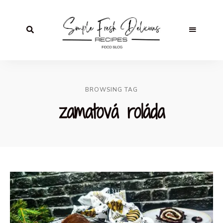
BROWSING TAG
zamatová roláda