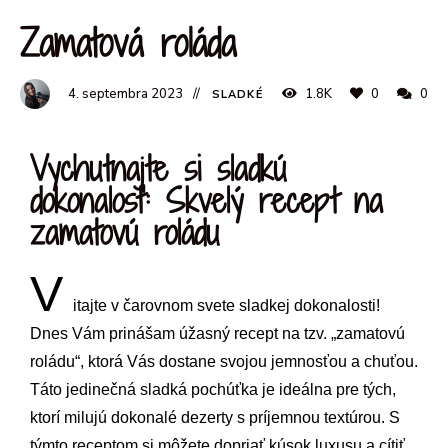
Zamatová roláda
4. septembra 2023
1.8K
0
0
SLADKÉ
Vychutnajte si sladkú
dokonalosť: Skvelý recept na
zamatovú roládu
V
itajte v čarovnom svete sladkej dokonalosti!
Dnes Vám prinášam úžasný recept na tzv. „zamatovú
roládu“, ktorá Vás dostane svojou jemnosťou a chuťou.
Táto jedinečná sladká pochúťka je ideálna pre tých,
ktorí milujú dokonalé dezerty s príjemnou textúrou. S
týmto receptom si môžete dopriať kúsok luxusu a cítiť