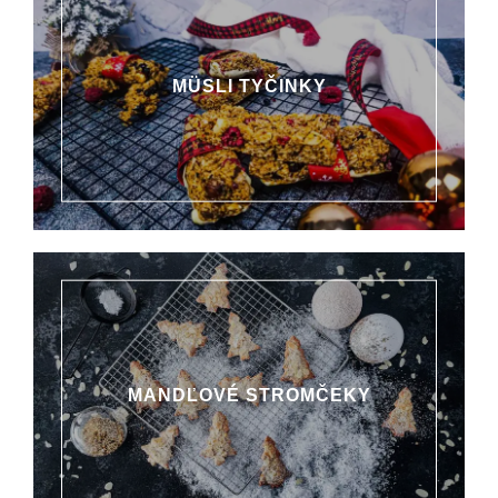
MÜSLI TYČINKY
MANDĽOVÉ STROMČEKY