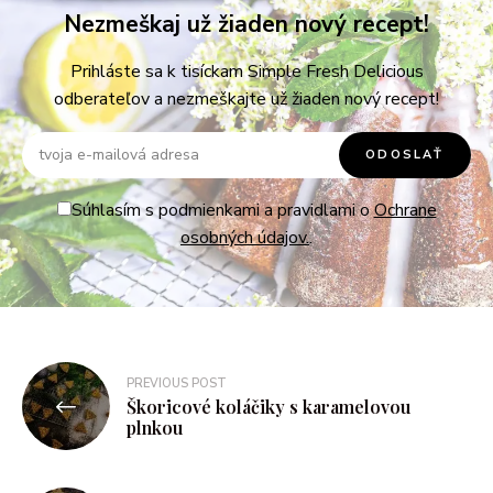
Nezmeškaj už žiaden nový recept!
Prihláste sa k tisíckam Simple Fresh Delicious
odberateľov a nezmeškajte už žiaden nový recept!
Súhlasím s podmienkami a pravidlami o
Ochrane
osobných údajov.
.
PREVIOUS POST
Škoricové koláčiky s karamelovou
plnkou