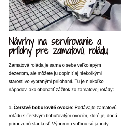
Návrhy na servírovanie a
prílohy pre zamatovú roládu
Zamatová roláda je sama o sebe veľkolepým
dezertom, ale môžete ju doplniť aj niekoľkými
starostlivo vybranými prílohami. Tu je niekoľko
nápadov, ako obohatiť zážitok zo zamatovej rolády:
1. Čerstvé bobuľovité ovocie:
Podávajte zamatovú
roládu s čerstvým bobuľovitým ovocím, ktoré jej dodá
prirodzenú sladkosť. Výbornou voľbou sú jahody,