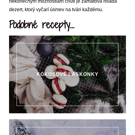
nekonečným možnostiam chutí je zamatová roláda
dezert, ktorý vyčarí úsmev na tvári každému.
Podobné recepty...
KOKOSOVÉ LASKONKY