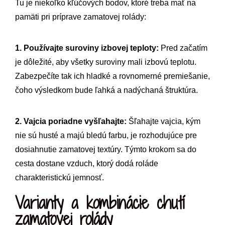
Tu je niekoľko kľúčových bodov, ktoré treba mať na
pamäti pri príprave zamatovej rolády:
1. Používajte suroviny izbovej teploty:
Pred začatím
je dôležité, aby všetky suroviny mali izbovú teplotu.
Zabezpečíte tak ich hladké a rovnomerné premiešanie,
čoho výsledkom bude ľahká a nadýchaná štruktúra.
2. Vajcia poriadne vyšľahajte:
Šľahajte vajcia, kým
nie sú husté a majú bledú farbu, je rozhodujúce pre
dosiahnutie zamatovej textúry. Týmto krokom sa do
cesta dostane vzduch, ktorý dodá roláde
charakteristickú jemnosť.
Varianty a kombinácie chutí
zamatovej rolády