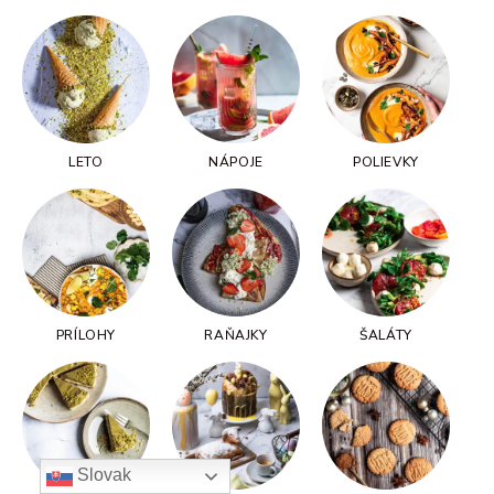
LETO
NÁPOJE
POLIEVKY
PRÍLOHY
RAŇAJKY
ŠALÁTY
Slovak