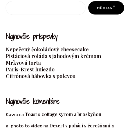
HĽADAŤ
Najnovšie príspevky
Nepečený čokoládový cheesecake
Pistáciová roláda s jahodovým krémom
Mrkvová torta
Paris-Brest hniezdo
Citrónová bábovka s polevou
Najnovšie komentáre
Toast s cottage syrom a broskyňou
Kawa
na
Dezert v pohári s čerešňami a
ai photo to video
na