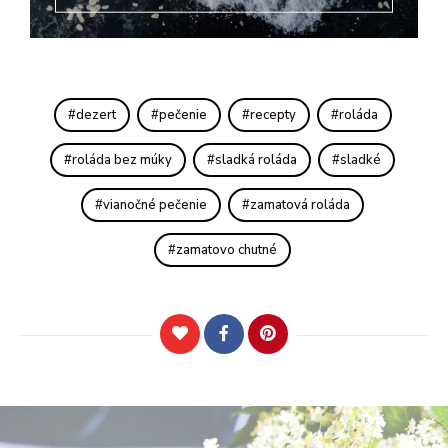
dezert
pečenie
recepty
roláda
roláda bez múky
sladká roláda
sladké
vianočné pečenie
zamatová roláda
zamatovo chutné