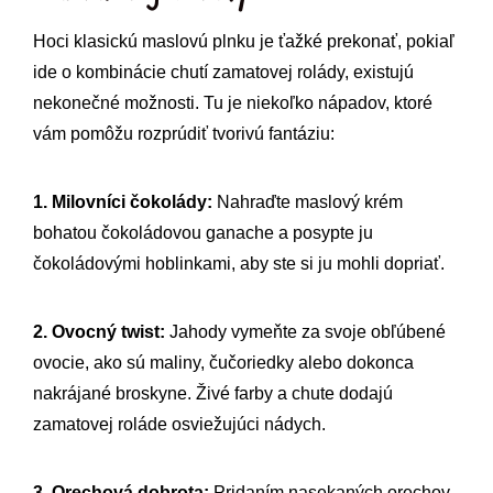
Hoci klasickú maslovú plnku je ťažké prekonať, pokiaľ
ide o kombinácie chutí zamatovej rolády, existujú
nekonečné možnosti. Tu je niekoľko nápadov, ktoré
vám pomôžu rozprúdiť tvorivú fantáziu:
1. Milovníci čokolády:
Nahraďte maslový krém
bohatou čokoládovou ganache a posypte ju
čokoládovými hoblinkami, aby ste si ju mohli dopriať.
2. Ovocný twist:
Jahody vymeňte za svoje obľúbené
ovocie, ako sú maliny, čučoriedky alebo dokonca
nakrájané broskyne. Živé farby a chute dodajú
zamatovej roláde osviežujúci nádych.
3. Orechová dobrota:
Pridaním nasekaných orechov