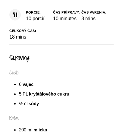
PORCIE:
ČAS PRÍPRAVY:
ČAS VARENIA:
10
porcií
10
minutes
8
mins
CELKOVÝ ČAS:
18
mins
Suroviny:
Cesto:
6
vajec
5
PL
kryštálového cukru
½
čl
sódy
Krém:
200
ml
mlieka