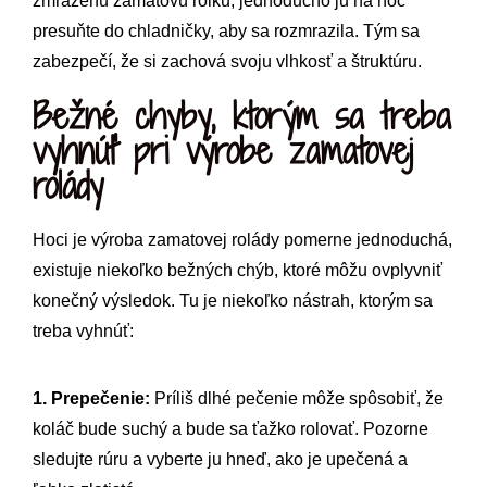
zmrazenú zamatovú rolku, jednoducho ju na noc
presuňte do chladničky, aby sa rozmrazila. Tým sa
zabezpečí, že si zachová svoju vlhkosť a štruktúru.
Bežné chyby, ktorým sa treba
vyhnúť pri výrobe zamatovej
rolády
Hoci je výroba zamatovej rolády pomerne jednoduchá,
existuje niekoľko bežných chýb, ktoré môžu ovplyvniť
konečný výsledok. Tu je niekoľko nástrah, ktorým sa
treba vyhnúť:
1. Prepečenie:
Príliš dlhé pečenie môže spôsobiť, že
koláč bude suchý a bude sa ťažko rolovať. Pozorne
sledujte rúru a vyberte ju hneď, ako je upečená a