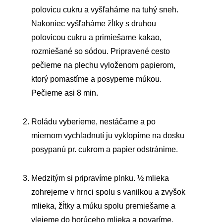
polovicu cukru a vyšľaháme na tuhý sneh.
Nakoniec vyšľaháme žĺtky s druhou
polovicou cukru a primiešame kakao,
rozmiešané so sódou. Pripravené cesto
pečieme na plechu vyloženom papierom,
ktorý pomastíme a posypeme múkou.
Pečieme asi 8 min.
Roládu vyberieme, nestáčame a po
miernom vychladnutí ju vyklopíme na dosku
posypanú pr. cukrom a papier odstránime.
Medzitým si pripravíme plnku. ½ mlieka
zohrejeme v hrnci spolu s vanilkou a zvyšok
mlieka, žĺtky a múku spolu premiešame a
vlejeme do horúceho mlieka a povaríme,