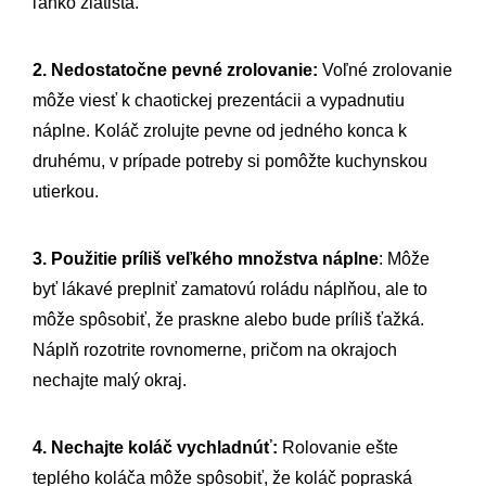
ľahko zlatistá.
2. Nedostatočne pevné zrolovanie:
Voľné zrolovanie
môže viesť k chaotickej prezentácii a vypadnutiu
náplne. Koláč zrolujte pevne od jedného konca k
druhému, v prípade potreby si pomôžte kuchynskou
utierkou.
3. Použitie príliš veľkého množstva náplne
: Môže
byť lákavé preplniť zamatovú roládu náplňou, ale to
môže spôsobiť, že praskne alebo bude príliš ťažká.
Náplň rozotrite rovnomerne, pričom na okrajoch
nechajte malý okraj.
4. Nechajte koláč vychladnúť:
Rolovanie ešte
teplého koláča môže spôsobiť, že koláč popraská