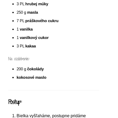
3
PL
hrubej múky
250
g
masla
7
PL
práškového cukru
1
vanilka
1
vanilkový cukor
3
PL
kakaa
Na ozdobenie:
200
g
čokolády
kokosové maslo
Postup:
Bielka vyšľaháme, postupne pridáme