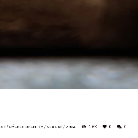
1.6K
0
0
OJE
/
RÝCHLE RECEPTY
/
SLADKÉ
/
ZIMA