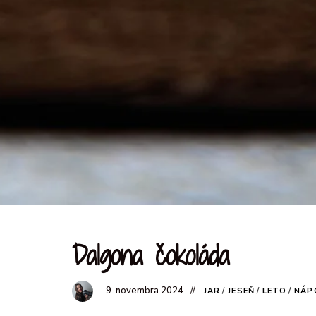
Dalgona čokoláda
9. novembra 2024
JAR
/
JESEŇ
/
LETO
/
NÁP