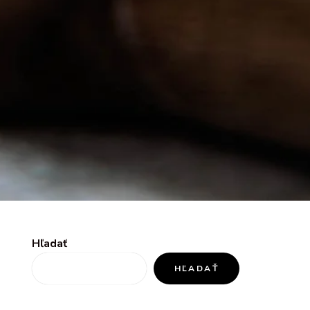
Hľadať
HĽADAŤ