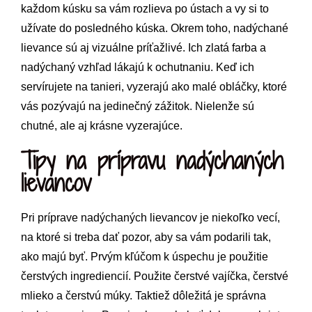
každom kúsku sa vám rozlieva po ústach a vy si to
užívate do posledného kúska. Okrem toho, nadýchané
lievance sú aj vizuálne príťažlivé. Ich zlatá farba a
nadýchaný vzhľad lákajú k ochutnaniu. Keď ich
servírujete na tanieri, vyzerajú ako malé obláčky, ktoré
vás pozývajú na jedinečný zážitok. Nielenže sú
chutné, ale aj krásne vyzerajúce.
Tipy na prípravu nadýchaných
lievancov
Pri príprave nadýchaných lievancov je niekoľko vecí,
na ktoré si treba dať pozor, aby sa vám podarili tak,
ako majú byť. Prvým kľúčom k úspechu je použitie
čerstvých ingrediencií. Použite čerstvé vajíčka, čerstvé
mlieko a čerstvú múky. Taktiež dôležitá je správna