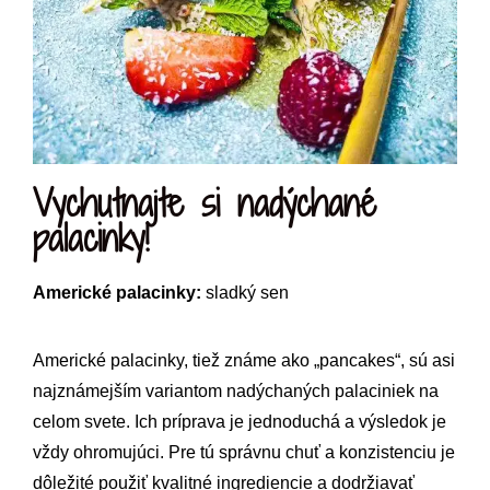
Vychutnajte si nadýchané
palacinky!
Americké palacinky:
sladký sen
Americké palacinky, tiež známe ako „pancakes“, sú asi
najznámejším variantom nadýchaných palaciniek na
celom svete. Ich príprava je jednoduchá a výsledok je
vždy ohromujúci. Pre tú správnu chuť a konzistenciu je
dôležité použiť kvalitné ingrediencie a dodržiavať