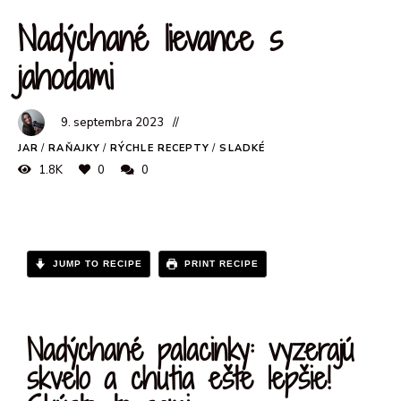
Nadýchané lievance s
jahodami
9. septembra 2023
JAR
/
RAŇAJKY
/
RÝCHLE RECEPTY
/
SLADKÉ
1.8K
0
0
JUMP TO RECIPE
PRINT RECIPE
Nadýchané palacinky: vyzerajú
skvelo a chutia ešte lepšie!