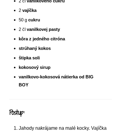
2
čl
vanilkového cukru
2
vajíčka
50
g
cukru
2
čl
vanilkovej pasty
kôra z jedného citróna
strúhaný kokos
štipka soli
kokosový sirup
vanilkovo-kokosová nátierka od BIG
BOY
Postup:
Jahody nakrájame na malé kocky. Vajíčka