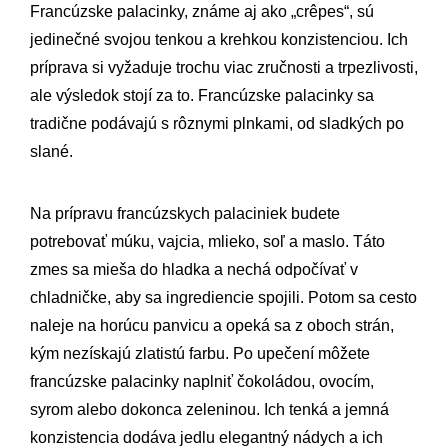
Francúzske palacinky, známe aj ako „crêpes“, sú
jedinečné svojou tenkou a krehkou konzistenciou. Ich
príprava si vyžaduje trochu viac zručnosti a trpezlivosti,
ale výsledok stojí za to. Francúzske palacinky sa
tradične podávajú s rôznymi plnkami, od sladkých po
slané.
Na prípravu francúzskych palaciniek budete
potrebovať múku, vajcia, mlieko, soľ a maslo. Táto
zmes sa mieša do hladka a nechá odpočívať v
chladničke, aby sa ingrediencie spojili. Potom sa cesto
naleje na horúcu panvicu a opeká sa z oboch strán,
kým nezískajú zlatistú farbu. Po upečení môžete
francúzske palacinky naplniť čokoládou, ovocím,
syrom alebo dokonca zeleninou. Ich tenká a jemná
konzistencia dodáva jedlu elegantný nádych a ich