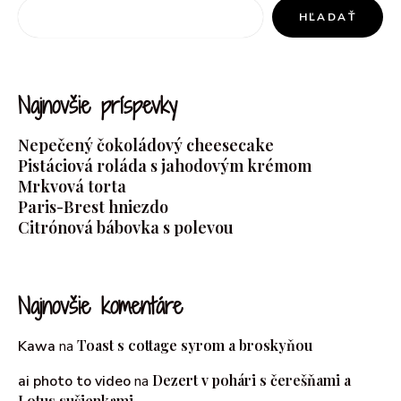
HĽADAŤ
Najnovšie príspevky
Nepečený čokoládový cheesecake
Pistáciová roláda s jahodovým krémom
Mrkvová torta
Paris-Brest hniezdo
Citrónová bábovka s polevou
Najnovšie komentáre
Toast s cottage syrom a broskyňou
Kawa
na
Dezert v pohári s čerešňami a
ai photo to video
na
Lotus sušienkami