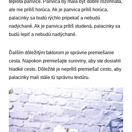
teplota panvice. Panvica by mala byť dobre rozohriata,
ale nie príliš horúca. Ak je panvica príliš horúca,
palacinky sa budú rýchlo pripekať a nebudú
nadýchané. Ak je panvica príliš studená, palacinky sa
budú lepiť a nebudú nadýchané.
Ďalším dôležitým faktorom je správne premiešanie
cesta. Napokon premiešajte suroviny, aby ste dosiahli
hladké cesto. Dôležité je nepríliš premiešať cesto, aby
palacinky mali stále tú správnu textúru.