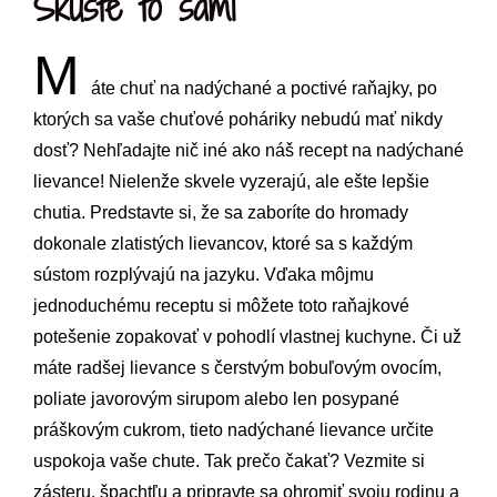
Skúste to sami
M
áte chuť na nadýchané a poctivé raňajky, po
ktorých sa vaše chuťové poháriky nebudú mať nikdy
dosť? Nehľadajte nič iné ako náš recept na nadýchané
lievance! Nielenže skvele vyzerajú, ale ešte lepšie
chutia. Predstavte si, že sa zaboríte do hromady
dokonale zlatistých lievancov, ktoré sa s každým
sústom rozplývajú na jazyku. Vďaka môjmu
jednoduchému receptu si môžete toto raňajkové
potešenie zopakovať v pohodlí vlastnej kuchyne. Či už
máte radšej lievance s čerstvým bobuľovým ovocím,
poliate javorovým sirupom alebo len posypané
práškovým cukrom, tieto nadýchané lievance určite
uspokoja vaše chute. Tak prečo čakať? Vezmite si
zásteru, špachtľu a pripravte sa ohromiť svoju rodinu a