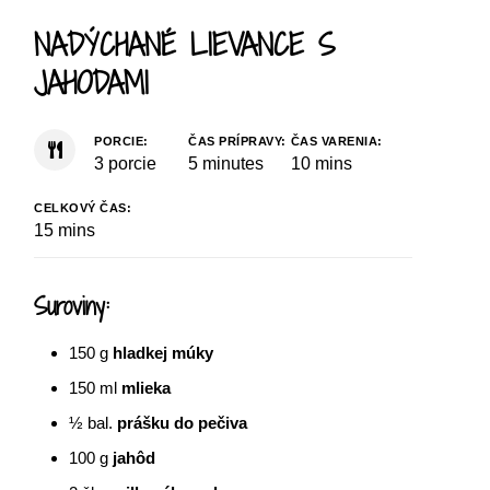
NADÝCHANÉ LIEVANCE S
JAHODAMI
PORCIE:
ČAS PRÍPRAVY:
ČAS VARENIA:
3
porcie
5
minutes
10
mins
CELKOVÝ ČAS:
15
mins
Suroviny:
150
g
hladkej múky
150
ml
mlieka
½
bal.
prášku do pečiva
100
g
jahôd