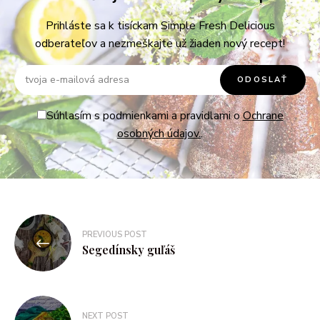
Prihláste sa k tisíckam Simple Fresh Delicious
odberateľov a nezmeškajte už žiaden nový recept!
Súhlasím s podmienkami a pravidlami o
Ochrane
osobných údajov.
.
PREVIOUS POST
Segedínsky guľáš
NEXT POST