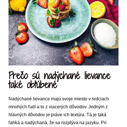
Prečo sú nadýchané lievance
také obľúbené
Nadýchané lievance majú svoje miesto v srdciach
mnohých ľudí a to z viacerých dôvodov. Jedným z
hlavných dôvodov je práve ich textúra. Tá je taká
ľahká a nadýchaná, že sa rozplýva na jazyku. Pri