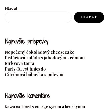
Hľadať
HĽADAŤ
Najnovšie príspevky
Nepečený čokoládový cheesecake
Pistáciová roláda s jahodovým krémom
Mrkvová torta
Paris-Brest hniezdo
Citrónová bábovka s polevou
Najnovšie komentáre
Toast s cottage syrom a broskyňou
Kawa
na