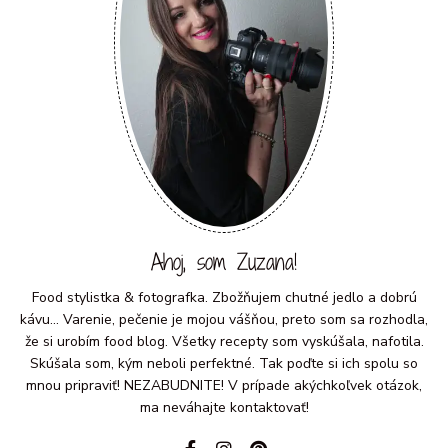
Ahoj, som Zuzana!
Food stylistka & fotografka. Zbožňujem chutné jedlo a dobrú
kávu... Varenie, pečenie je mojou vášňou, preto som sa rozhodla,
že si urobím food blog. Všetky recepty som vyskúšala, nafotila.
Skúšala som, kým neboli perfektné. Tak poďte si ich spolu so
mnou pripraviť! NEZABUDNITE! V prípade akýchkoľvek otázok,
ma neváhajte kontaktovať!