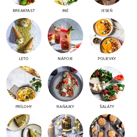
BREAKFAST
INÉ
JESEŇ
LETO
NÁPOJE
POLIEVKY
PRÍLOHY
RAŇAJKY
ŠALÁTY