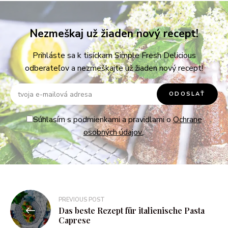
Nezmeškaj už žiaden nový recept!
Prihláste sa k tisíckam Simple Fresh Delicious
odberateľov a nezmeškajte už žiaden nový recept!
Súhlasím s podmienkami a pravidlami o
Ochrane
osobných údajov.
.
PREVIOUS POST
Das beste Rezept für italienische Pasta
Caprese