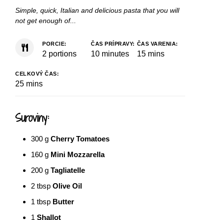
Simple, quick, Italian and delicious pasta that you will
not get enough of...
PORCIE:
ČAS PRÍPRAVY:
ČAS VARENIA:
2
portions
10
minutes
15
mins
CELKOVÝ ČAS:
25
mins
Suroviny:
300
g
Cherry Tomatoes
160
g
Mini Mozzarella
200
g
Tagliatelle
2
tbsp
Olive Oil
1
tbsp
Butter
1
Shallot