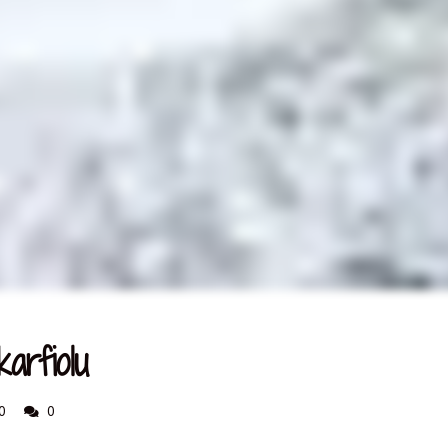
arfiolu
0
0