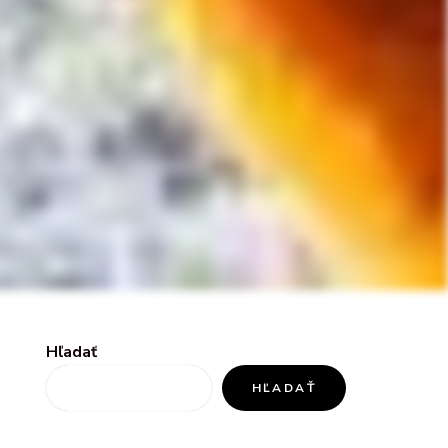
Hľadať
HĽADAŤ