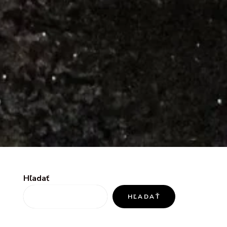
Hľadať
HĽADAŤ