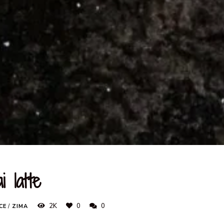
 latte
2K
0
0
CE
/
ZIMA